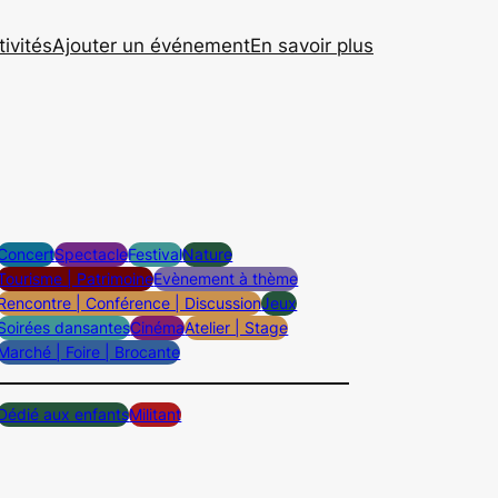
tivités
Ajouter un événement
En savoir plus
Concert
Spectacle
Festival
Nature
Tourisme | Patrimoine
Evènement à thème
Rencontre | Conférence | Discussion
Jeux
Soirées dansantes
Cinéma
Atelier | Stage
Marché | Foire | Brocante
Dédié aux enfants
Militant