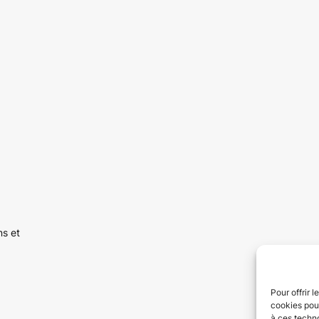
ns et
Pour offrir 
cookies pour
à ces techn