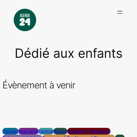
Aller
au
contenu
Dédié aux enfants
Évènement à venir
Concert
Spectacle
Festival
Nature
Tourisme | Patrimoine