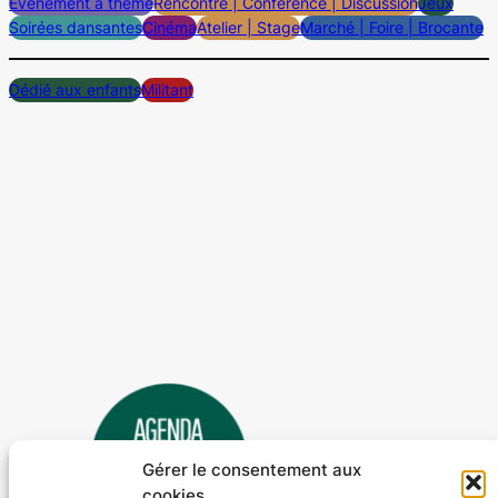
Evènement à thème
Rencontre | Conférence | Discussion
Jeux
Soirées dansantes
Cinéma
Atelier | Stage
Marché | Foire | Brocante
Dédié aux enfants
Militant
Gérer le consentement aux
cookies