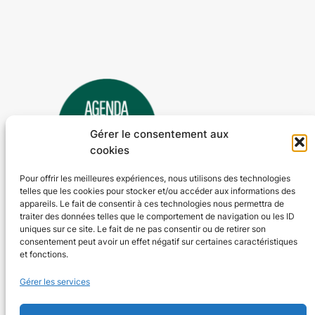
Gérer le consentement aux
cookies
Pour offrir les meilleures expériences, nous utilisons des technologies
telles que les cookies pour stocker et/ou accéder aux informations des
Agenda 24
appareils. Le fait de consentir à ces technologies nous permettra de
traiter des données telles que le comportement de navigation ou les ID
L'agenda des manifestations et activités en Dordogne
uniques sur ce site. Le fait de ne pas consentir ou de retirer son
consentement peut avoir un effet négatif sur certaines caractéristiques
et fonctions.
Plan du site
En savoir plus
Gérer les services
Tous les événements
Qui sommes-nous ?
Plus d’activités
Nos valeurs