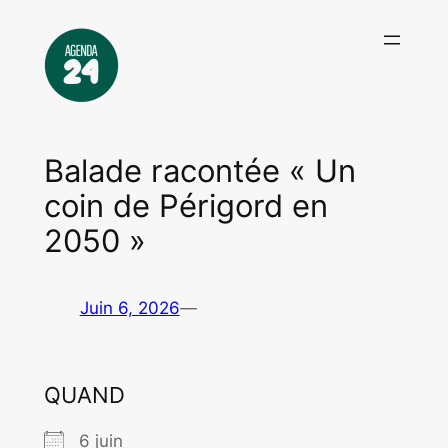
Aller
au
contenu
Balade racontée « Un
coin de Périgord en
2050 »
Juin 6, 2026
—
QUAND
6 juin