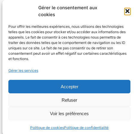
Gérer le consentement aux
cookies
Pour offrir les meilleures expériences, nous utilisons des technologies
telles que les cookies pour stocker et/ou accéder aux informations des
Agenda 24
appareils. Le fait de consentir à ces technologies nous permettra de
traiter des données telles que le comportement de navigation ou les ID
L'agenda des manifestations et activités en Dordogne
uniques sur ce site. Le fait de ne pas consentir ou de retirer son
consentement peut avoir un effet négatif sur certaines caractéristiques
et fonctions.
Plan du site
En savoir plus
Gérer les services
Tous les événements
Qui sommes-nous ?
Plus d’activités
Nos valeurs
Accepter
Ajouter un événement
Soutenir
S’abonner par mail
Mentions légales
Refuser
Voir les préférences
Conçu avec
WordPress
Politique de cookies
Politique de confidentialité