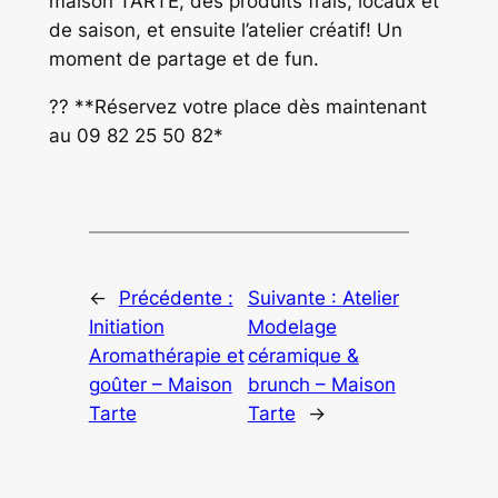
maison TARTE, des produits frais, locaux et
de saison, et ensuite l’atelier créatif! Un
moment de partage et de fun.
?? **Réservez votre place dès maintenant
au 09 82 25 50 82*
←
Précédente :
Suivante :
Atelier
Initiation
Modelage
Aromathérapie et
céramique &
goûter – Maison
brunch – Maison
Tarte
Tarte
→