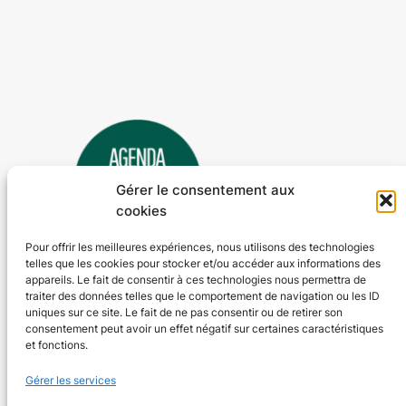
Gérer le consentement aux
cookies
Pour offrir les meilleures expériences, nous utilisons des technologies
telles que les cookies pour stocker et/ou accéder aux informations des
Agenda 24
appareils. Le fait de consentir à ces technologies nous permettra de
traiter des données telles que le comportement de navigation ou les ID
L'agenda des manifestations et activités en Dordogne
uniques sur ce site. Le fait de ne pas consentir ou de retirer son
consentement peut avoir un effet négatif sur certaines caractéristiques
et fonctions.
Plan du site
En savoir plus
Gérer les services
Tous les événements
Qui sommes-nous ?