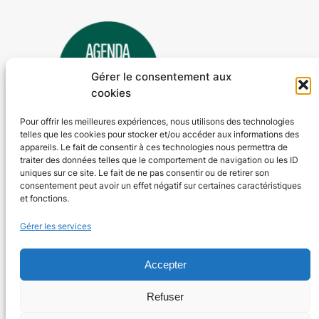
Gérer le consentement aux
cookies
Pour offrir les meilleures expériences, nous utilisons des technologies
telles que les cookies pour stocker et/ou accéder aux informations des
Agenda 24
appareils. Le fait de consentir à ces technologies nous permettra de
traiter des données telles que le comportement de navigation ou les ID
L'agenda des manifestations et activités en Dordogne
uniques sur ce site. Le fait de ne pas consentir ou de retirer son
consentement peut avoir un effet négatif sur certaines caractéristiques
et fonctions.
Plan du site
En savoir plus
Gérer les services
Tous les événements
Qui sommes-nous ?
Plus d’activités
Nos valeurs
Ajouter un événement
Soutenir
Accepter
S’abonner par mail
Mentions légales
Refuser