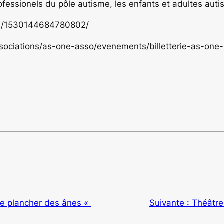
rofessionels du pôle autisme, les enfants et adultes auti
ts/1530144684780802/
associations/as-one-asso/evenements/billetterie-as-one
e plancher des ânes «
Suivante :
Théâtre