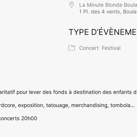
La Minute Blonde Boul
1 Pl. des 4 vents, Bou
TYPE D’ÉVÈNEM
rier Google
iCalendar
O
Concert
Festival
aritatif pour lever des fonds à destination des enfants 
dcore, exposition, tatouage, merchandising, tombola…
concerts
20h00