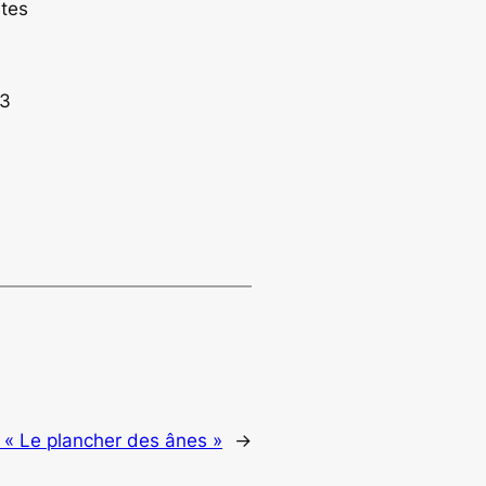
stes
-3
 « Le plancher des ânes »
→