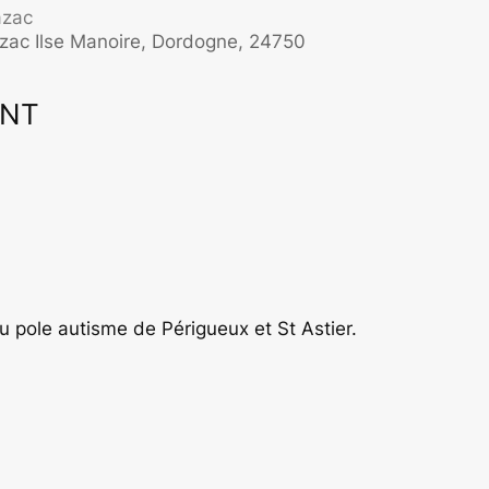
azac
lazac Ilse Manoire, Dordogne, 24750
ENT
ffice 365
Outlook Live
du pole autisme de Périgueux et St Astier.