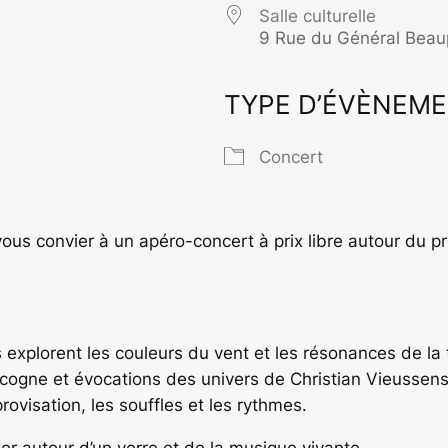
Salle culturelle
9 Rue du Général Be
TYPE D’ÉVÈNEM
rier Google
iCalendar
O
Concert
 vous convier à un apéro-concert à prix libre autour du p
explorent les couleurs du vent et les résonances de la t
scogne et évocations des univers de Christian Vieussen
provisation, les souffles et les rythmes.
r autour d’un verre et de la musique vivante.