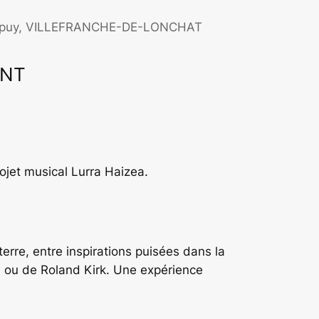
aupuy, VILLEFRANCHE-DE-LONCHAT
ENT
ffice 365
Outlook Live
rojet musical Lurra Haizea.
erre, entre inspirations puisées dans la
s ou de Roland Kirk. Une expérience