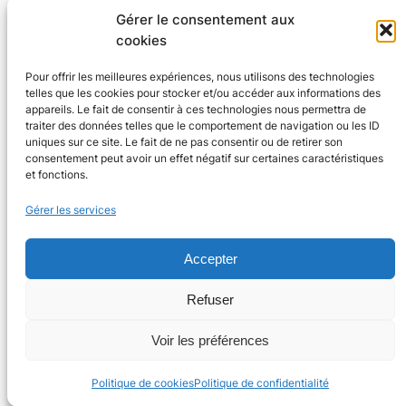
Gérer le consentement aux
cookies
Pour offrir les meilleures expériences, nous utilisons des technologies
telles que les cookies pour stocker et/ou accéder aux informations des
Agenda 24
appareils. Le fait de consentir à ces technologies nous permettra de
traiter des données telles que le comportement de navigation ou les ID
L'agenda des manifestations et activités en Dordogne
uniques sur ce site. Le fait de ne pas consentir ou de retirer son
consentement peut avoir un effet négatif sur certaines caractéristiques
et fonctions.
Plan du site
En savoir plus
Gérer les services
Tous les événements
Qui sommes-nous ?
Plus d’activités
Nos valeurs
Accepter
Ajouter un événement
Soutenir
S’abonner par mail
Mentions légales
Refuser
Voir les préférences
Conçu avec
WordPress
Politique de cookies
Politique de confidentialité