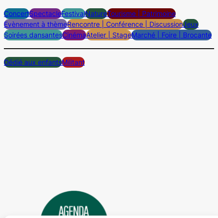
Concert
Spectacle
Festival
Nature
Tourisme | Patrimoine
Evènement à thème
Rencontre | Conférence | Discussion
Jeux
Soirées dansantes
Cinéma
Atelier | Stage
Marché | Foire | Brocante
Dédié aux enfants
Militant