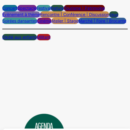
Concert
Spectacle
Festival
Nature
Tourisme | Patrimoine
Evènement à thème
Rencontre | Conférence | Discussion
Jeux
Soirées dansantes
Cinéma
Atelier | Stage
Marché | Foire | Brocante
Dédié aux enfants
Militant