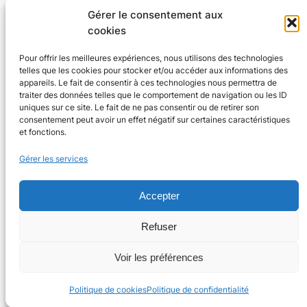
Gérer le consentement aux
cookies
Pour offrir les meilleures expériences, nous utilisons des technologies
telles que les cookies pour stocker et/ou accéder aux informations des
Agenda 24
appareils. Le fait de consentir à ces technologies nous permettra de
traiter des données telles que le comportement de navigation ou les ID
L'agenda des manifestations et activités en Dordogne
uniques sur ce site. Le fait de ne pas consentir ou de retirer son
consentement peut avoir un effet négatif sur certaines caractéristiques
et fonctions.
Plan du site
En savoir plus
Gérer les services
Tous les événements
Qui sommes-nous ?
Plus d’activités
Nos valeurs
Accepter
Ajouter un événement
Soutenir
S’abonner par mail
Mentions légales
Refuser
Voir les préférences
Conçu avec
WordPress
Politique de cookies
Politique de confidentialité