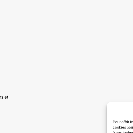
ns et
Pour offrir 
cookies pour
à ces techn