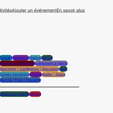
tivités
Ajouter un événement
En savoir plus
Concert
Spectacle
Festival
Nature
Tourisme | Patrimoine
Evènement à thème
Rencontre | Conférence | Discussion
Jeux
Soirées dansantes
Cinéma
Atelier | Stage
Marché | Foire | Brocante
Dédié aux enfants
Militant